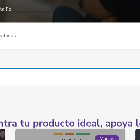
nta Fe
ntarios
tra tu producto ideal, apoya l
Marcas