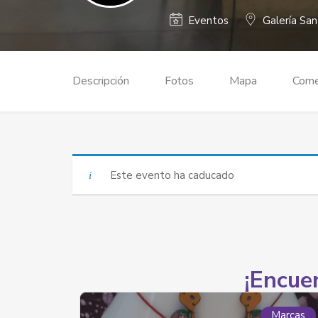
Eventos
Galería Sa
Descripción
Fotos
Mapa
Come
Este evento ha caducado
¡Encuen
Marcas
Marcas