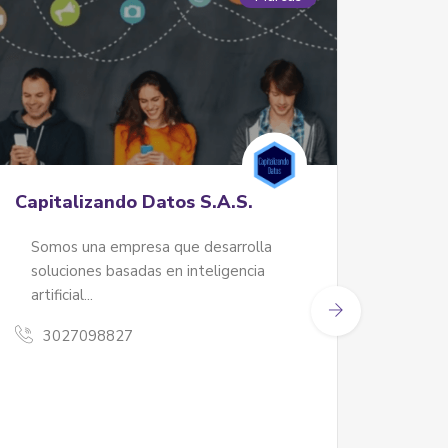
Capitalizando Datos S.A.S.
La C
Somos una empresa que desarrolla
soluciones basadas en inteligencia
Jade 
artificial...
Jade
3027098827
con 
natu
text
32