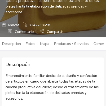
cadena productiva del cuero; desde el tratamiento de las
pieles hasta la elaboración de delicadas prendas y
accesorios.
Marcas
3142238658
Comentario
Compartir
Descripción
Fotos
Mapa
Productos / Servicios
Coment
Descripción
Emprendimiento familiar dedicado al diseño y confección
de artículos en cuero que abarca todas las etapas de la
cadena productiva del cuero; desde el tratamiento de las
pieles hasta la elaboración de delicadas prendas y
accesorios.