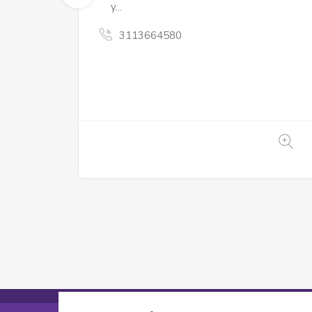
varias colecciones: narrativa; poesía;
libros para niños; libros para niños
escritos por niños
3203622052