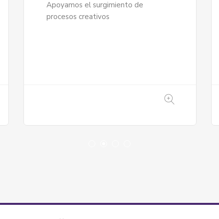
comunitario y alternativo que surge
desde las realidades y voces...
3168708353