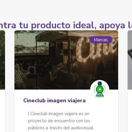
tra tu producto ideal, apoya l
Marcas
Artes visuales
La Candelaria
Voz Kanay
Somos un medio de comunicación