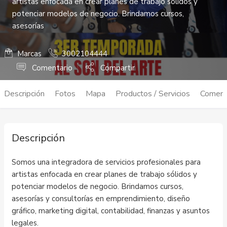
artistas enfocada en crear planes de trabajo sólidos y
potenciar modelos de negocio. Brindamos cursos,
asesorías
Marcas
3002104444
Comentario
Compartir
Descripción
Fotos
Mapa
Productos / Servicios
Coment
Descripción
Somos una integradora de servicios profesionales para
artistas enfocada en crear planes de trabajo sólidos y
potenciar modelos de negocio. Brindamos cursos,
asesorías y consultorías en emprendimiento, diseño
gráfico, marketing digital, contabilidad, finanzas y asuntos
legales.