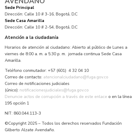
AVENDAÑO
Sede Principal
Dirección: Calle 10 # 3-16, Bogotá, D.C
Sede Casa Amarilla
Dirección: Calle 10 # 2-54, Bogotá, D.C
Atención a la ciudadanía
Horarios de atención al ciudadano: Abierto al público de Lunes a
viernes de 8:00 a. m. a 5:30 p. m. jornada continua Sede Casa
Amarilla.
Teléfono conmutador: +57 (601) 4 32 04 10
Correo de contacto:
atencionalciudadano@fuga.gov.co
Correo de notificaciones judiciales
(único):
notificacionesjudiciales@fuga.gov.co
Denuncie actos de corrupción a través de este enlace
o en la línea
195 opción 1
NIT: 860.044.113-3
©Copyright 2025 – Todos los derechos reservados Fundación
Gilberto Alzate Avendaño.