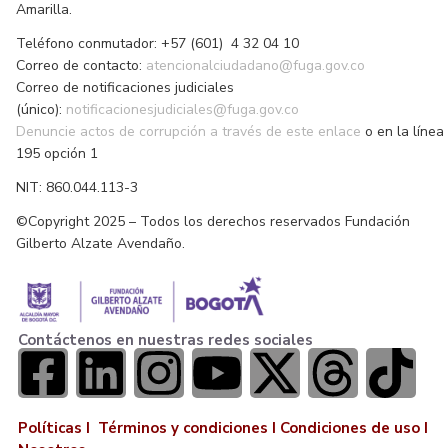
Amarilla.
Teléfono conmutador: +57 (601) 4 32 04 10
Correo de contacto:
atencionalciudadano@fuga.gov.co
Correo de notificaciones judiciales
(único):
notificacionesjudiciales@fuga.gov.co
Denuncie actos de corrupción a través de este enlace
o en la línea
195 opción 1
NIT: 860.044.113-3
©Copyright 2025 – Todos los derechos reservados Fundación
Gilberto Alzate Avendaño.
Contáctenos en nuestras redes sociales
Políticas I
Términos y condiciones
I
Condiciones de uso
I