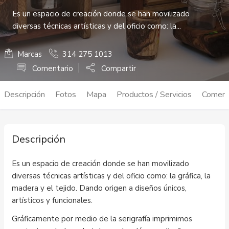
Es un espacio de creación donde se han movilizado
diversas técnicas artísticas y del oficio como: la...
Marcas
314 275 1013
Comentario
Compartir
Descripción
Fotos
Mapa
Productos / Servicios
Coment
Descripción
Es un espacio de creación donde se han movilizado
diversas técnicas artísticas y del oficio como: la gráfica, la
madera y el tejido. Dando origen a diseños únicos,
artísticos y funcionales.
Gráficamente por medio de la serigrafía imprimimos