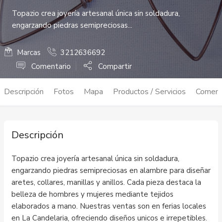
Topazio crea joyería artesanal única sin soldadura,
engarzando piedras semipreciosas...
Marcas
3212636692
Comentario
Compartir
Descripción
Fotos
Mapa
Productos / Servicios
Coment
Descripción
Topazio crea joyería artesanal única sin soldadura,
engarzando piedras semipreciosas en alambre para diseñar
aretes, collares, manillas y anillos. Cada pieza destaca la
belleza de hombres y mujeres mediante tejidos
elaborados a mano. Nuestras ventas son en ferias locales
en La Candelaria, ofreciendo diseños unicos e irrepetibles.