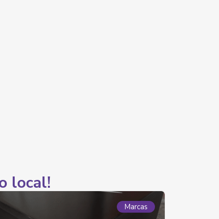
o local!
Marcas