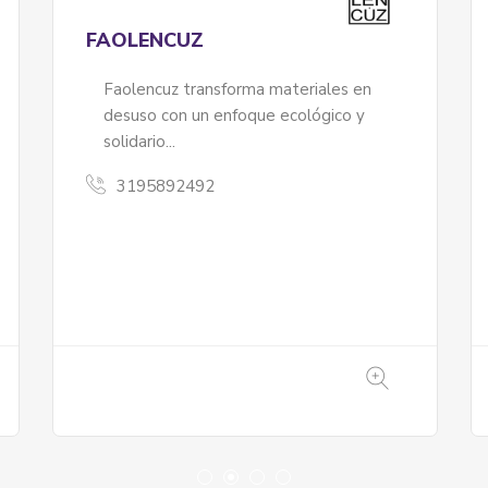
La Candelaria
IMPRESJHOB3D
Impresjhob3D es un emprendimiento
que desarrolla productos mediante
impresión 3D...
3223044382