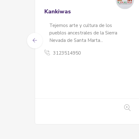
Ainá-Munai
Instrumentos musicales Andino –
tílos
Amazónicos hechos a mano con amor
en...
3208150367