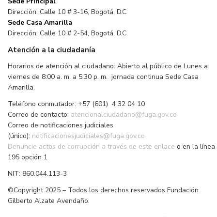
Sede Principal
Dirección: Calle 10 # 3-16, Bogotá, D.C
Sede Casa Amarilla
Dirección: Calle 10 # 2-54, Bogotá, D.C
Atención a la ciudadanía
Horarios de atención al ciudadano: Abierto al público de Lunes a
viernes de 8:00 a. m. a 5:30 p. m. jornada continua Sede Casa
Amarilla.
Teléfono conmutador: +57 (601) 4 32 04 10
Correo de contacto:
atencionalciudadano@fuga.gov.co
Correo de notificaciones judiciales
(único):
notificacionesjudiciales@fuga.gov.co
Denuncie actos de corrupción a través de este enlace
o en la línea
195 opción 1
NIT: 860.044.113-3
©Copyright 2025 – Todos los derechos reservados Fundación
Gilberto Alzate Avendaño.