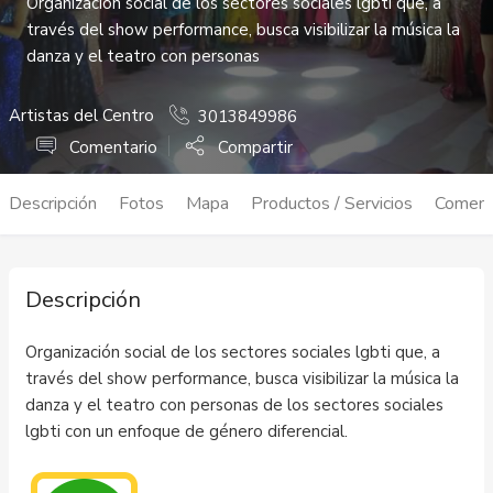
Organización social de los sectores sociales lgbti que, a
través del show performance, busca visibilizar la música la
danza y el teatro con personas
Artistas del Centro
3013849986
Comentario
Compartir
Descripción
Fotos
Mapa
Productos / Servicios
Coment
Descripción
Organización social de los sectores sociales lgbti que, a
través del show performance, busca visibilizar la música la
danza y el teatro con personas de los sectores sociales
lgbti con un enfoque de género diferencial.