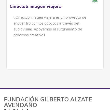
lub imagen viajera
Cohe Joye
eclub imagen viajera es un proyecto de
COHE – Joy
ntro con los públicos a través del
emprendimi
visual. Apoyamos el surgimiento de
305817
sos creativos
FUNDACIÓN GILBERTO ALZATE
AVENDAÑO