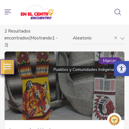
2
Resultados
×
encontrados(Mostrando1 -
Aleatorio
2)
Abrir 
Marcas
Pueblos y Comunidades Indigenas