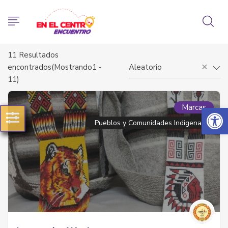
11
Resultados
×
encontrados(Mostrando1 -
Aleatorio
11)
Abrir 
Marcas
Pueblos y Comunidades Indigenas