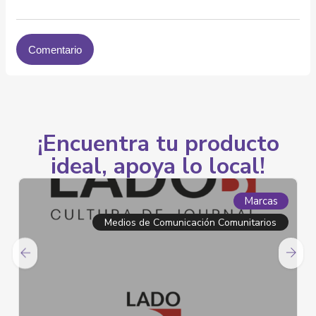
¡Encuentra tu producto
ideal, apoya lo local!
Marcas
Ma
unitarios