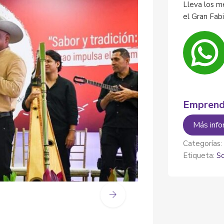
Lleva los m
el Gran Fab
Emprend
Más info
Categorías
Etiqueta:
So