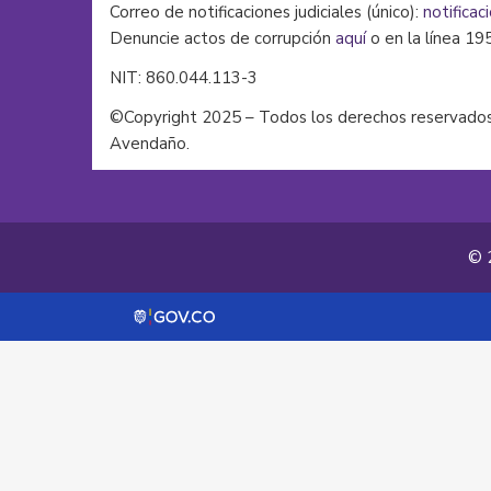
Correo de notificaciones judiciales (único):
notificac
Denuncie actos de corrupción
aquí
o en la línea 19
NIT: 860.044.113-3
©Copyright 2025 – Todos los derechos reservados
Avendaño.
© 