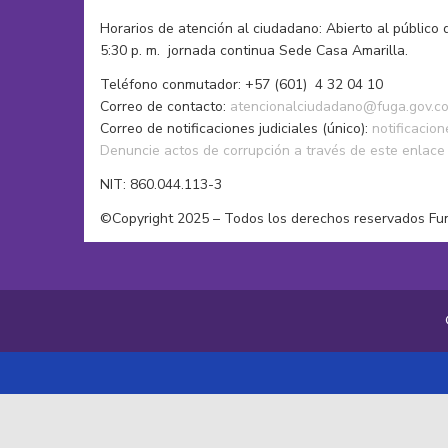
Horarios de atención al ciudadano: Abierto al público 
5:30 p. m. jornada continua Sede Casa Amarilla.
Teléfono conmutador: +57 (601) 4 32 04 10
Correo de contacto:
atencionalciudadano@fuga.gov.c
Correo de notificaciones judiciales (único):
notificacio
Denuncie actos de corrupción a través de este enlace
NIT: 860.044.113-3
©Copyright 2025 – Todos los derechos reservados Fu