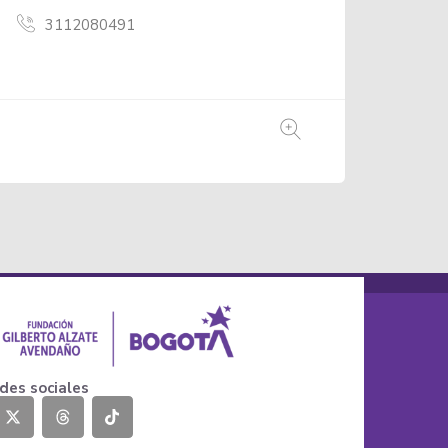
3006418179
des sociales