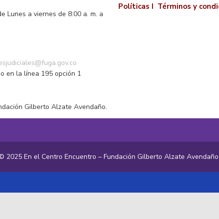
Políticas I
Términos y condi
de Lunes a viernes de 8:00 a. m. a
o
nesjudiciales@fuga.gov.co
o en la línea 195 opción 1
ndación Gilberto Alzate Avendaño.
© 2025 En el Centro Encuentro – Fundación Gilberto Alzate Avendañ