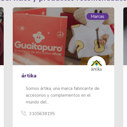
Marcas
Munderground Taller Boutique
Munderground Taller Boutique, es una
propuesta personal alternativa de...
3022337749