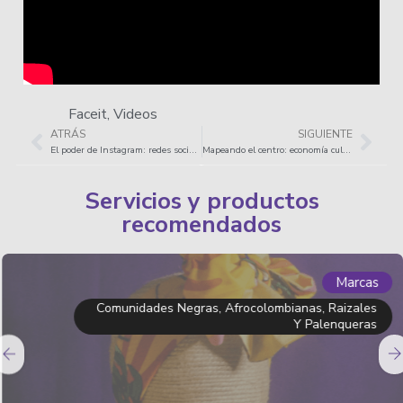
Faceit
,
Videos
ATRÁS
SIGUIENTE
El poder de Instagram: redes sociales para las Industrias culturales y creativas
Mapeando el centro: economía cultural y creativa en el centro de Bogotá
Servicios y productos
recomendados
Marcas
Comunidades Negras, Afrocolombianas, Raizales
Y Palenqueras