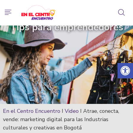
Tips para emprendedores
Abrir 
En el Centro Encuentro
I
Video
I
Atrae, conecta,
vende: marketing digital para las Industrias
culturales y creativas en Bogotá