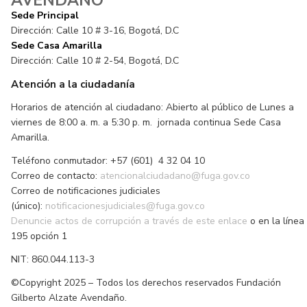
AVENDAÑO
Sede Principal
Dirección: Calle 10 # 3-16, Bogotá, D.C
Sede Casa Amarilla
Dirección: Calle 10 # 2-54, Bogotá, D.C
Atención a la ciudadanía
Horarios de atención al ciudadano: Abierto al público de Lunes a
viernes de 8:00 a. m. a 5:30 p. m. jornada continua Sede Casa
Amarilla.
Teléfono conmutador: +57 (601) 4 32 04 10
Correo de contacto:
atencionalciudadano@fuga.gov.co
Correo de notificaciones judiciales
(único):
notificacionesjudiciales@fuga.gov.co
Denuncie actos de corrupción a través de este enlace
o en la línea
195 opción 1
NIT: 860.044.113-3
©Copyright 2025 – Todos los derechos reservados Fundación
Gilberto Alzate Avendaño.