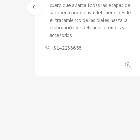
as de
Ordenamiento Territorial
3123178805
e
08 y
s de