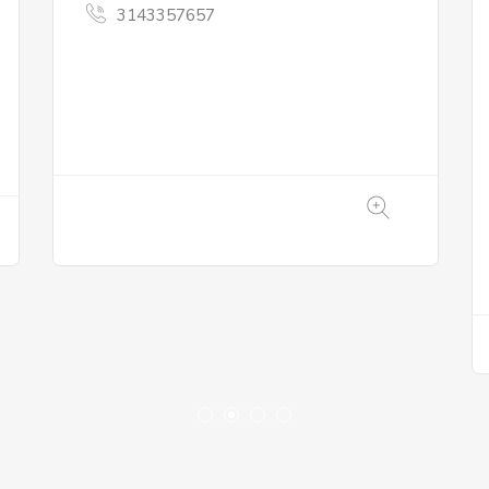
con amor para realzar tu belleza
natural a través de accesorios
textiles pensado...
3207693506 o 3011541715