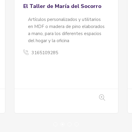
Fundación Labni – Bogotensis
Fundación LABNI – publicación
Transmedia – libro Fauna y Flora
contra la sexta extinción masiva
BOGOTENSIS. (Merchandising:
3005052293