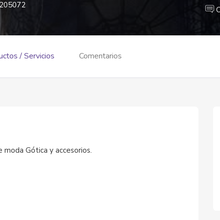
205072
C
ctos / Servicios
Comentarios
e moda Gótica y accesorios.