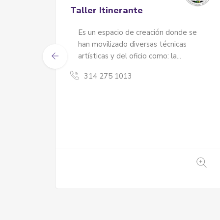
La Candelaria
al
Mocana Joyería
da y
Joyería inspirada en el departamento
del Caquetá. Joyería inspirada en el
Caquetá. Fauna...
3028402727