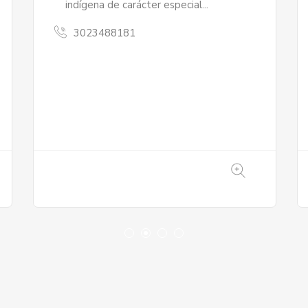
que nace a partir de un taller
experimental dónde se emplean
diferentes técnicas artísticas como el
tejido en croché, dos agujas
3006418179