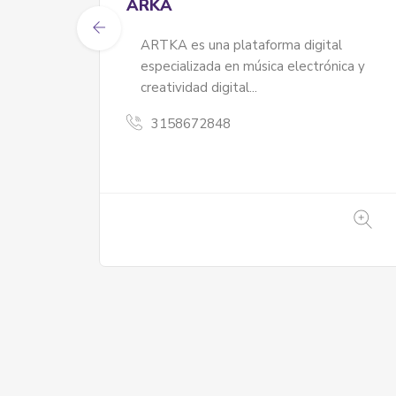
ta
tradicionales Indígenas. Dispuestos a
brindar ayuda a todos nuestros
herman@s, mediante procesos de
sanación a través de plantas
3103023683