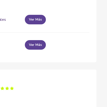
ales
Ver Más
Ver Más