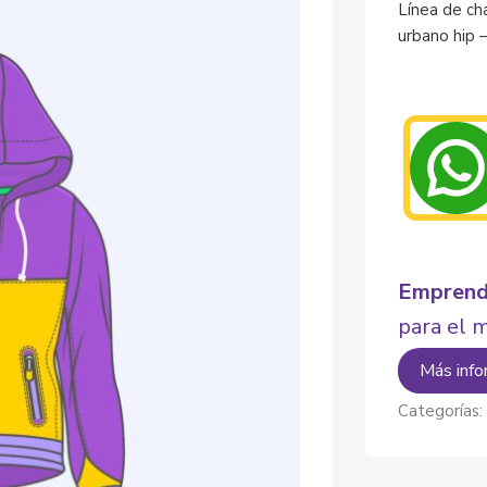
Línea de ch
urbano hip 
Emprend
para el 
Más info
Categorías