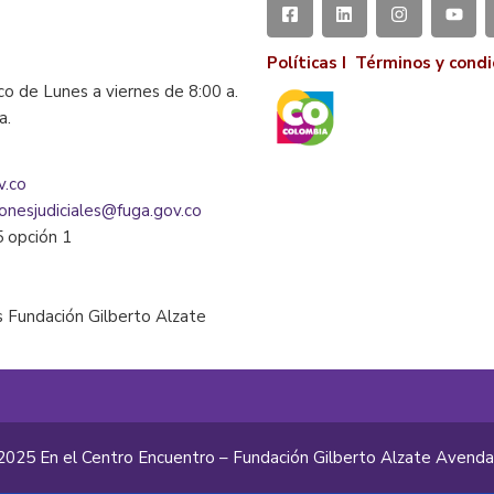
Políticas I
Términos y condi
co de Lunes a viernes de 8:00 a.
la.
v.co
ionesjudiciales@fuga.gov.co
5 opción 1
 Fundación Gilberto Alzate
2025 En el Centro Encuentro – Fundación Gilberto Alzate Avend