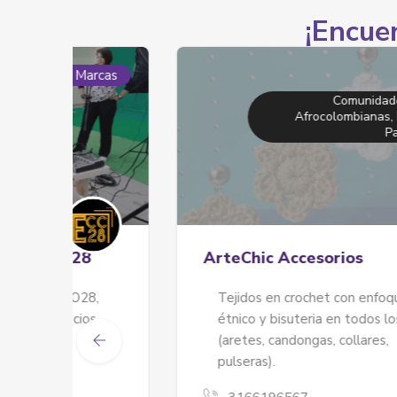
¡Encuen
Marcas
Marcas
Comunidades Negras,
Afrocolombianas, Raizales Y
Palenqueras
28
ArteChic Accesorios
O28,
Tejidos en crochet con enfoque
cios
étnico y bisuteria en todos los estílos
(aretes, candongas, collares,
pulseras).