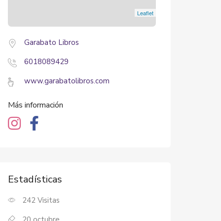
Leaflet
Garabato Libros
6018089429
www.garabatolibros.com
Más información
Estadísticas
242
Visitas
20 octubre,