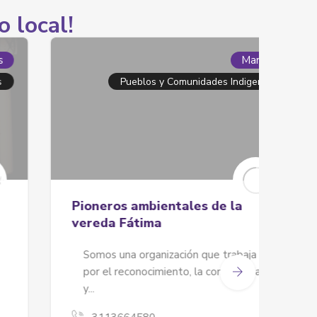
o local!
Marcas
Pueblos y Comunidades Indigenas
Pioneros ambientales de la
Para
vereda Fátima
Nues
Somos una organización que trabaja
de u
por el reconocimiento, la convivencia
nues
y...
ciud
ello