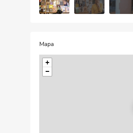
Mapa
+
−