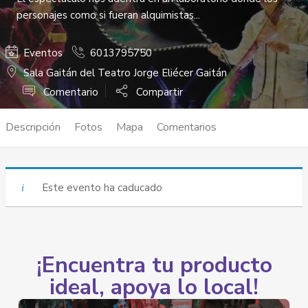
personajes como si fueran alquimistas...
Eventos
6013795750
Sala Gaitán del Teatro Jorge Eliécer Gaitán
Comentario
Compartir
Descripción
Fotos
Mapa
Comentarios
Este evento ha caducado
¡Encuentra tu producto
ideal, apoya lo local!