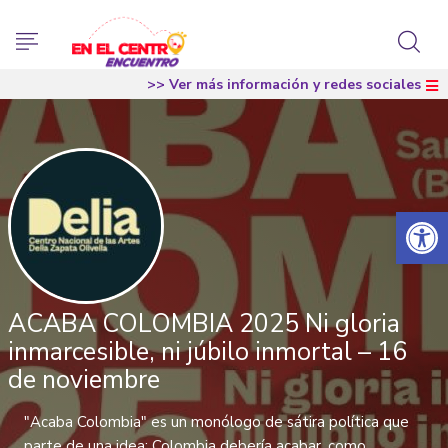
>> Ver más información y redes sociales
Abrir 
ACABA COLOMBIA 2025 Ni gloria
inmarcesible, ni júbilo inmortal – 16
de noviembre
"Acaba Colombia" es un monólogo de sátira política que
parte de una idea: Colombia debería acabar, como