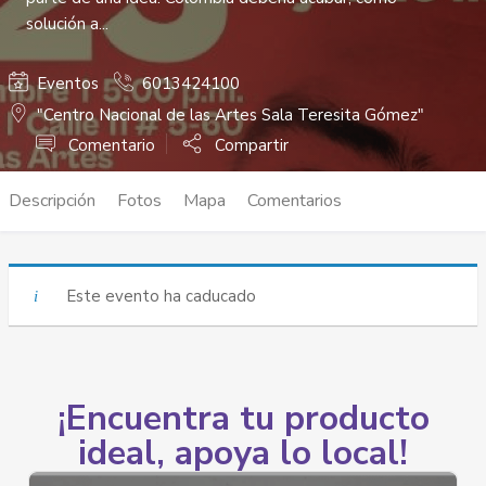
solución a...
Eventos
6013424100
"Centro Nacional de las Artes Sala Teresita Gómez"
Comentario
Compartir
Descripción
Fotos
Mapa
Comentarios
Este evento ha caducado
¡Encuentra tu producto
ideal, apoya lo local!