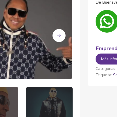
De Buenaven
Emprend
Más info
Categorías
Etiqueta:
So