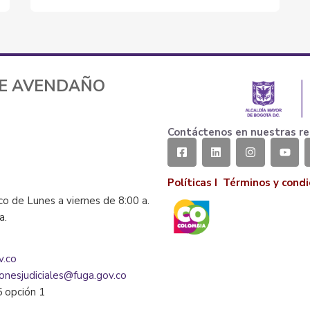
TE AVENDAÑO
Contáctenos en nuestras re
Políticas I
Términos y condi
co de Lunes a viernes de 8:00 a.
la.
v.co
ionesjudiciales@fuga.gov.co
5 opción 1