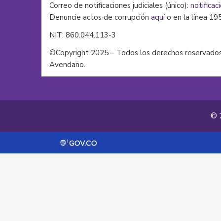
Correo de notificaciones judiciales (único):
notificac
Denuncie actos de corrupción
aquí
o en la línea 19
NIT: 860.044.113-3
©Copyright 2025 – Todos los derechos reservados
Avendaño.
© 