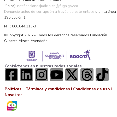
Correo de notificaciones judiciales
(único):
notificacionesjudiciales@fuga.gov.co
Denuncie actos de corrupción a través de este enlace
o en la línea
195 opción 1
NIT: 860.044.113-3
©Copyright 2025 – Todos los derechos reservados Fundación
Gilberto Alzate Avendaño.
Contáctenos en nuestras redes sociales
Políticas I
Términos y condiciones
I
Condiciones de uso
I
Nosotros