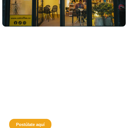
Tú también puedes ser parte
de nuestra Plataforma.
Postula aquí tu evento
,
emprendimiento o espacio
cultural.
Postúlate aquí