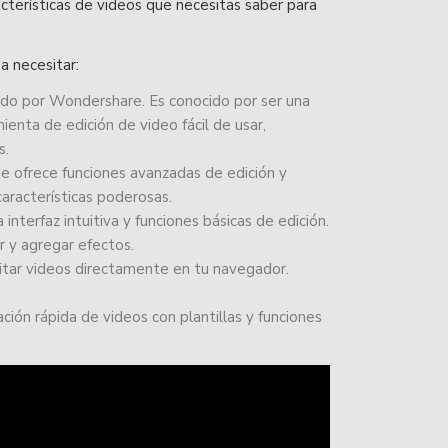
terísticas de videos que necesitas saber para
a necesitar:
lado por Wondershare. Es conocido por ser una
enta de edición de video fácil de usar,
s.
ue ofrece funciones avanzadas de edición y
características poderosas.
interfaz intuitiva y funciones básicas de edición.
ar y agregar efectos.
ditar videos directamente en tu navegador.
eación rápida de videos con plantillas y funciones