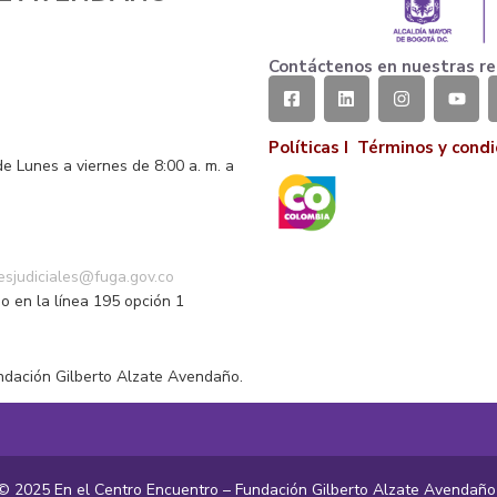
Contáctenos en nuestras re
Políticas I
Términos y condi
de Lunes a viernes de 8:00 a. m. a
o
nesjudiciales@fuga.gov.co
o en la línea 195 opción 1
ndación Gilberto Alzate Avendaño.
© 2025 En el Centro Encuentro – Fundación Gilberto Alzate Avendañ