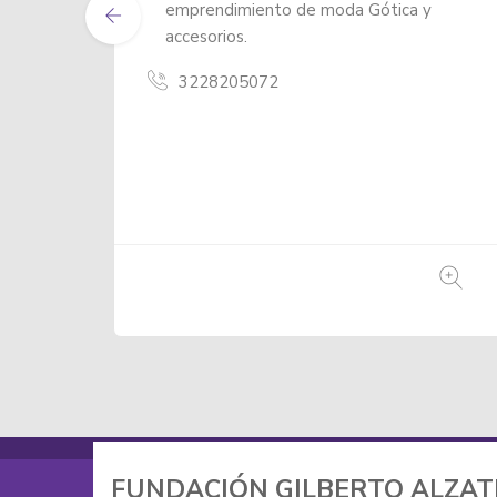
tica y
Soy una marca dedicada al diseño,
producción y comercialización de
prendas reflectivas, impermeable...
3118910128
FUNDACIÓN GILBERTO ALZA