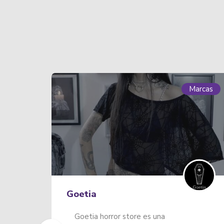
Marcas
Mar
La Candelaria
Andez Sports