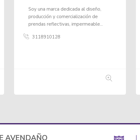
Lxs nadie es un colectivo que realiza
trabajo comunitario y popular en el
barrio Santa Fe...
3227512651
TE AVENDAÑO