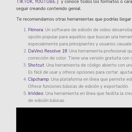
TIKTOK, YOUTUBE..)
y conoce todos los formatos o carac
seguir creando contenido genial.
Te recomendamos otras herramientas que podrías llegar 
Filmora
: Un software de edición de video desarrol
opción popular para aquellos que buscan una herrami
especialmente para principiantes y usuarios casuale
DaVinci Resolve 18
: Una herramienta profesional q
corrección de color. Tiene una versión gratuita con 
Shotcut
: Una herramienta de código abierto con una 
Es fácil de usar y ofrece opciones para cortar, ajust
Clipchamp
: Una plataforma en línea que permite e
Ofrece funciones básicas de edición y exportación.
InVideo
: Una herramienta en línea que facilita la cr
de edición básicas.