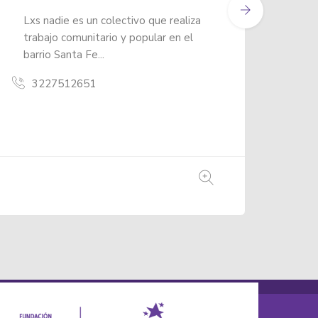
a partir de materiales no
convencionales...
Plaza de la concordia L.14, Bogotá,
Colombia
3107856830