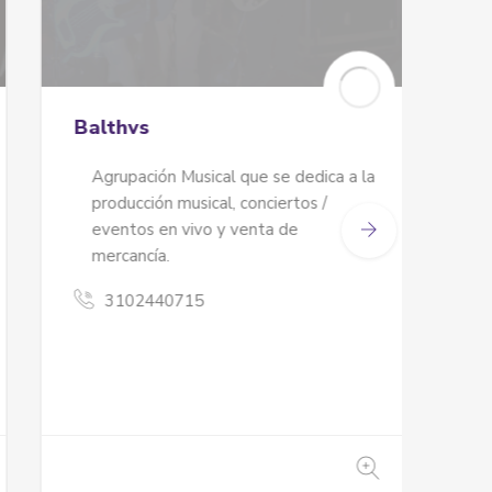
Balthvs
Los 
Lxs N
Agrupación Musical que se dedica a la
producción musical, conciertos /
Lxs 
eventos en vivo y venta de
trab
mercancía.
barri
3102440715
32