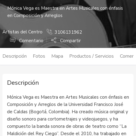
Mónica Vega es Maestra en Artes Musicales con énfasis
en Composición y Arreglos
Artistas del Centro
3106131962
Comentario
Compartir
Descripción
Fotos
Mapa
Productos / Servicios
Coment
Descripción
Mónica Vega es Maestra en Artes Musicales con énfasis en
Composición y Arreglos de la Universidad Francisco José
de Caldas (Bogotá, Colombia). Ha creado música original y
diseño sonoro para cortometrajes y videojuegos, y ha
compuesto la banda sonora de obras de teatro como “La
Maldición del Rey Ciego”. Desde el 2010, ha trabajado en