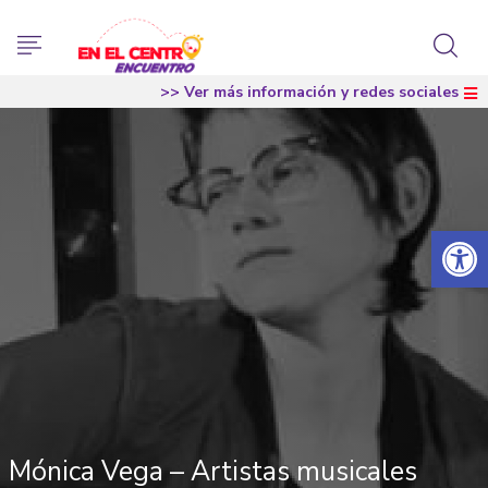
>> Ver más información y redes sociales
Abrir 
Mónica Vega – Artistas musicales