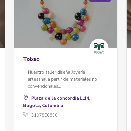
aller de María del Socorro
La Candelar
Jadeth – Ta
ículos personalizados y utilitarios
 MDF o madera de pino elaborados
Somos artes
mano, para los diferentes espacios
localidad de
 hogar y la oficina
Elaboramos p
3165109285
32095984