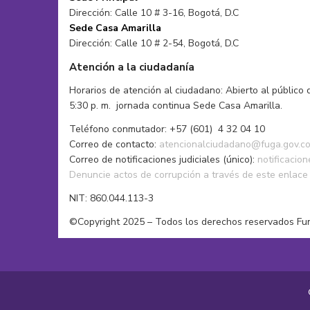
Dirección: Calle 10 # 3-16, Bogotá, D.C
Sede Casa Amarilla
Dirección: Calle 10 # 2-54, Bogotá, D.C
Atención a la ciudadanía
Horarios de atención al ciudadano: Abierto al público 
5:30 p. m. jornada continua Sede Casa Amarilla.
Teléfono conmutador: +57 (601) 4 32 04 10
Correo de contacto:
atencionalciudadano@fuga.gov.c
Correo de notificaciones judiciales (único):
notificacio
Denuncie actos de corrupción a través de este enlace
NIT: 860.044.113-3
©Copyright 2025 – Todos los derechos reservados Fu