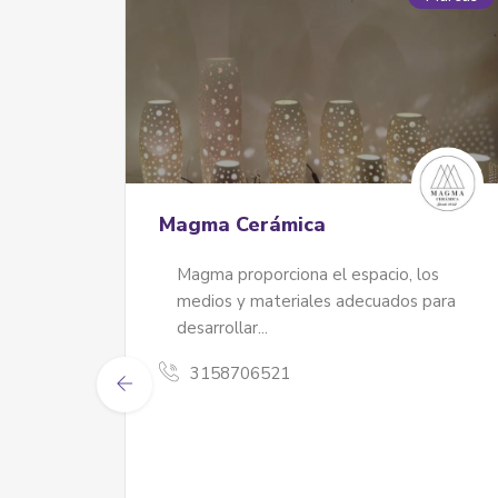
Nido taller
El T
Nido es un taller de encuadernación y
Art
oficios manuales. Nido nace en casa y
en
se construye en casa a partir del
a 
amor por las manos y los objetos que
del
se crean con ellas
3102767117