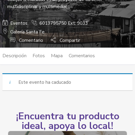
multidisciplinar y multimedial...
Eventos
6013795750 Ext: 9033
Galería Santa Fe
Comentario
Compartir
Descripción
Fotos
Mapa
Comentarios
Este evento ha caducado
¡Encuentra tu producto
ideal, apoya lo local!