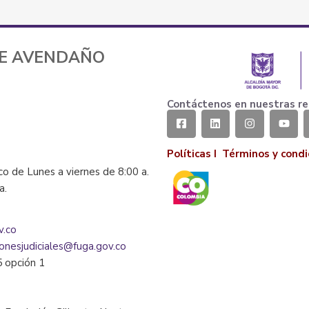
TE AVENDAÑO
Contáctenos en nuestras re
Políticas I
Términos y condi
co de Lunes a viernes de 8:00 a.
la.
v.co
ionesjudiciales@fuga.gov.co
5 opción 1