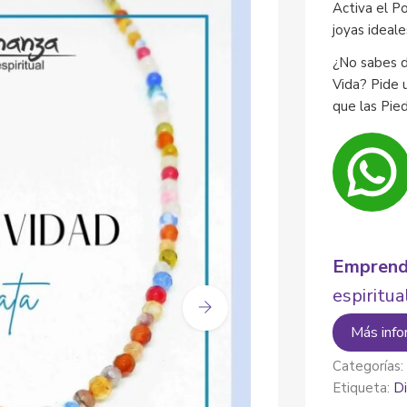
Activa el P
joyas ideale
¿No sabes d
Vida? Pide 
que las Pie
Emprend
espiritua
Más info
Categorías
Etiqueta:
D