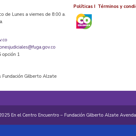
Políticas I
Términos y condi
co de Lunes a viernes de 8:00 a.
la.
v.co
ionesjudiciales@fuga.gov.co
5 opción 1
 Fundación Gilberto Alzate
2025 En el Centro Encuentro – Fundación Gilberto Alzate Avend