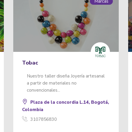
Marcas
Medios de Comunicación
Comunitarios
Los Mártires
Notas de acción
NOTAS DE ACCIÓN Es un medio
impreso de carácter comunitario que
produce mensajes locales de...
Notas de acción
3006646566