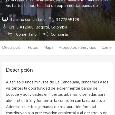
visitantes la oportunidad de experimentar baños de ...
Turismo comunitario
3177895128
Cra. 3 #12b88, Bogotá, Colombia
Comentario
Compartir
Descripción
Fotos
Mapa
Productos / Servicios
Coment
Descripción
A tan solo unos minutos de La Candelaria, brindamos a los
visitantes la oportunidad de experimentar baños de
bosque y actividades en huertas urbanas, diseñadas para
aliviar el estrés y fomentar la conexión con la naturaleza.
Además, nuestras jornadas de restauración forestal
contribuyen a la preservación ambiental y al desarrollo de