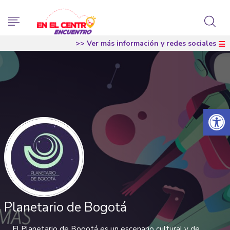
>> Ver más información y redes sociales
Abrir 
Planetario de Bogotá
El Planetario de Bogotá es un escenario cultural y de