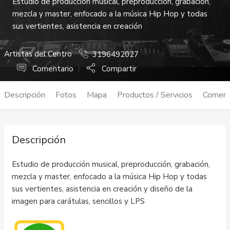
Estudio de producción musical, preproducción, grabación,
mezcla y master, enfocado a la música Hip Hop y todas
sus vertientes, asistencia en creación
Artistas del Centro
3196492027
Comentario
Compartir
Descripción
Fotos
Mapa
Productos / Servicios
Coment
Descripción
Estudio de producción musical, preproducción, grabación,
mezcla y master, enfocado a la música Hip Hop y todas
sus vertientes, asistencia en creación y diseño de la
imagen para carátulas, sencillos y LPS