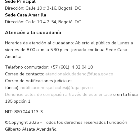
Sede Principal
Dirección: Calle 10 # 3-16, Bogotá, D.C
Sede Casa Amarilla
Dirección: Calle 10 # 2-54, Bogotá, D.C
Atención a la ciudadanía
Horarios de atención al ciudadano: Abierto al público de Lunes a
viernes de 8:00 a. m. a 5:30 p. m. jornada continua Sede Casa
Amarilla.
Teléfono conmutador: +57 (601) 4 32 04 10
Correo de contacto:
atencionalciudadano@fuga.gov.co
Correo de notificaciones judiciales
(único):
notificacionesjudiciales@fuga.gov.co
Denuncie actos de corrupción a través de este enlace
o en la línea
195 opción 1
NIT: 860.044.113-3
©Copyright 2025 – Todos los derechos reservados Fundación
Gilberto Alzate Avendaño.