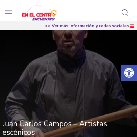
>> Ver más información y redes sociales
Abrir 
Juan Carlos Campos – Artistas
escénicos