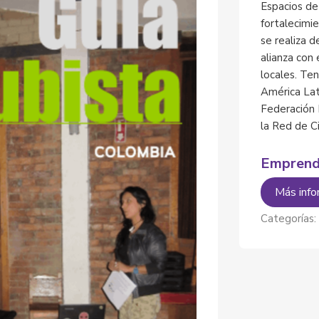
Espacios de
fortalecimi
se realiza d
alianza con
locales. Te
América Lat
Federación 
la Red de C
Emprend
Más info
Categorías