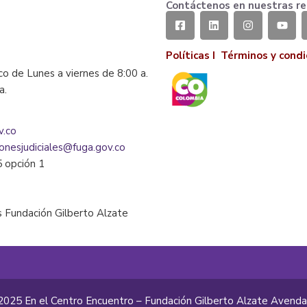
Contáctenos en nuestras re
Políticas I
Términos y condi
co de Lunes a viernes de 8:00 a.
la.
v.co
ionesjudiciales@fuga.gov.co
5 opción 1
 Fundación Gilberto Alzate
2025 En el Centro Encuentro – Fundación Gilberto Alzate Avend