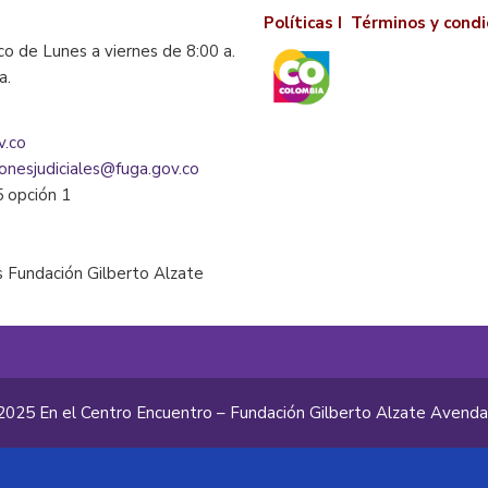
Políticas I
Términos y condi
co de Lunes a viernes de 8:00 a.
la.
v.co
ionesjudiciales@fuga.gov.co
5 opción 1
 Fundación Gilberto Alzate
2025 En el Centro Encuentro – Fundación Gilberto Alzate Avend