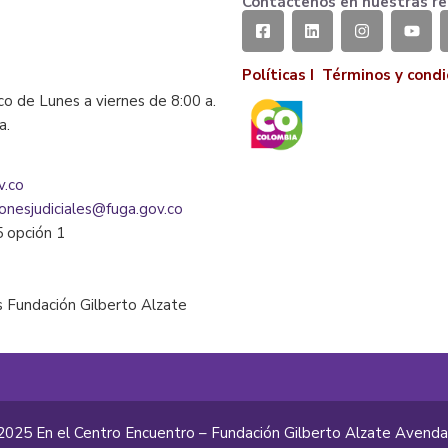
Contáctenos en nuestras re
Políticas I
Términos y condi
co de Lunes a viernes de 8:00 a.
la.
v.co
ionesjudiciales@fuga.gov.co
5 opción 1
 Fundación Gilberto Alzate
2025 En el Centro Encuentro – Fundación Gilberto Alzate Avend