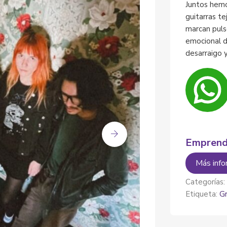
Juntos hemo
guitarras te
marcan puls
emocional d
desarraigo y
Emprend
Más info
Categorías
Etiqueta:
G