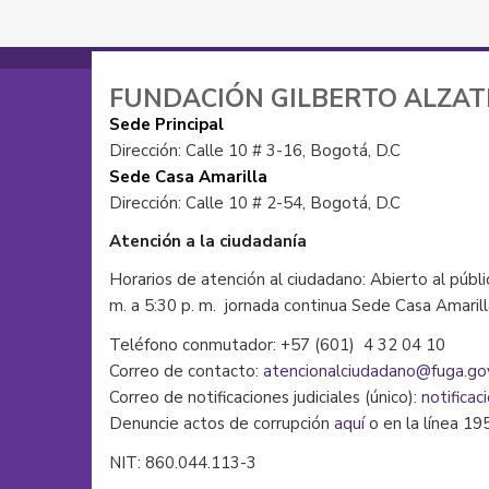
FUNDACIÓN GILBERTO ALZA
Sede Principal
Dirección: Calle 10 # 3-16, Bogotá, D.C
Sede Casa Amarilla
Dirección: Calle 10 # 2-54, Bogotá, D.C
Atención a la ciudadanía
Horarios de atención al ciudadano: Abierto al públi
m. a 5:30 p. m. jornada continua Sede Casa Amaril
Teléfono conmutador: +57 (601) 4 32 04 10
Correo de contacto:
atencionalciudadano@fuga.go
Correo de notificaciones judiciales (único):
notificac
Denuncie actos de corrupción
aquí
o en la línea 19
NIT: 860.044.113-3