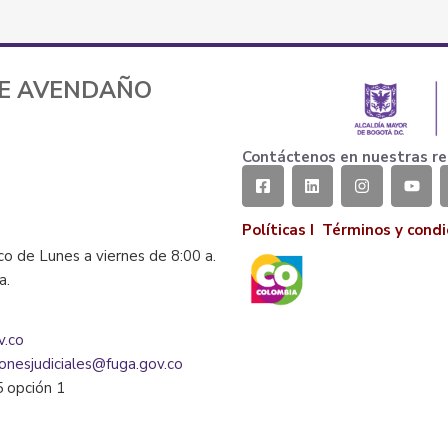
TE AVENDAÑO
Contáctenos en nuestras re
Políticas I
Términos y condi
co de Lunes a viernes de 8:00 a.
la.
v.co
ionesjudiciales@fuga.gov.co
5 opción 1