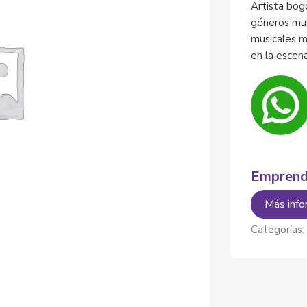
Artista bog
géneros mus
musicales m
en la escena
Emprend
Más info
Categorías