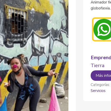
Animador fie
globoflexia
Emprend
Tierra
Más info
Categorías
Servicios