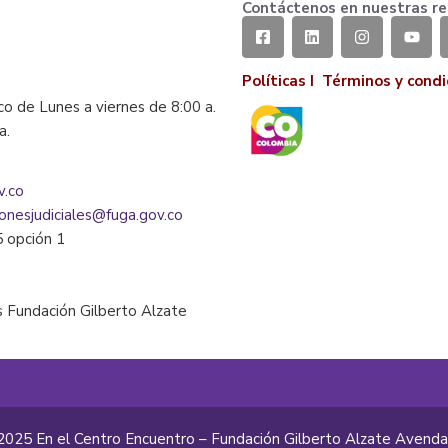
Contáctenos en nuestras re
Políticas I
Términos y condi
co de Lunes a viernes de 8:00 a.
la.
v.co
ionesjudiciales@fuga.gov.co
5 opción 1
 Fundación Gilberto Alzate
2025 En el Centro Encuentro – Fundación Gilberto Alzate Avend