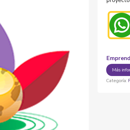
proyecto
Emprend
Más info
Categoría: