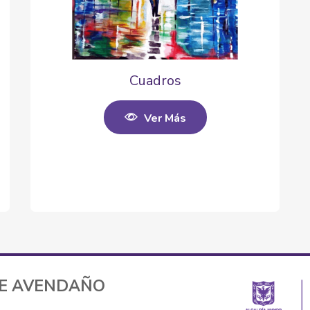
Cuadros
Ver Más
TE AVENDAÑO