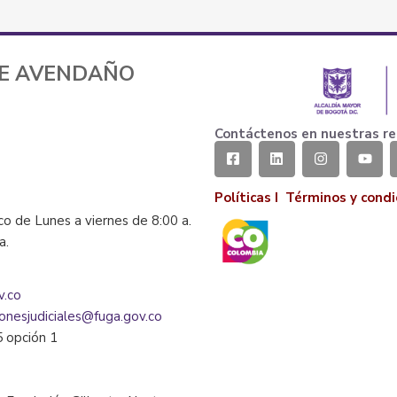
TE AVENDAÑO
Contáctenos en nuestras re
Políticas I
Términos y condi
co de Lunes a viernes de 8:00 a.
la.
v.co
ionesjudiciales@fuga.gov.co
5 opción 1