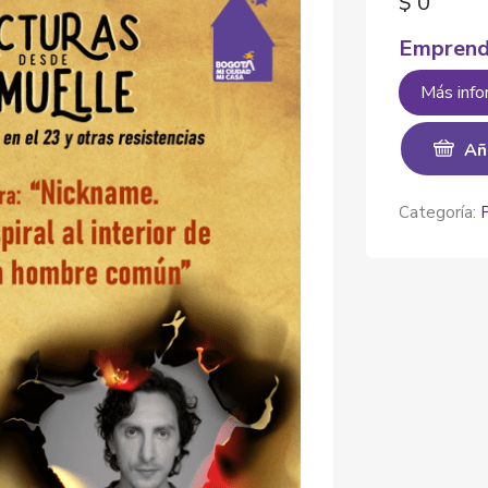
$
0
Emprend
Más info
Añ
Categoría: