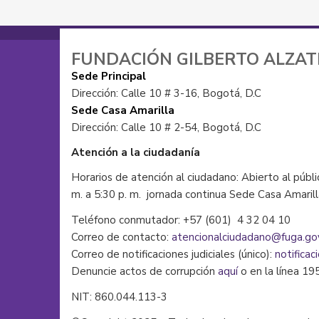
FUNDACIÓN GILBERTO ALZA
Sede Principal
Dirección: Calle 10 # 3-16, Bogotá, D.C
Sede Casa Amarilla
Dirección: Calle 10 # 2-54, Bogotá, D.C
Atención a la ciudadanía
Horarios de atención al ciudadano: Abierto al públi
m. a 5:30 p. m. jornada continua Sede Casa Amaril
Teléfono conmutador: +57 (601) 4 32 04 10
Correo de contacto:
atencionalciudadano@fuga.go
Correo de notificaciones judiciales (único):
notificac
Denuncie actos de corrupción
aquí
o en la línea 19
NIT: 860.044.113-3