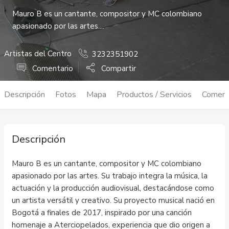
Mauro B es un cantante, compositor y MC colombiano
apasionado por las artes....
Artistas del Centro
3232351902
Comentario
Compartir
Descripción
Fotos
Mapa
Productos / Servicios
Coment
Descripción
Mauro B es un cantante, compositor y MC colombiano
apasionado por las artes. Su trabajo integra la música, la
actuación y la producción audiovisual, destacándose como
un artista versátil y creativo. Su proyecto musical nació en
Bogotá a finales de 2017, inspirado por una canción
homenaje a Aterciopelados, experiencia que dio origen a