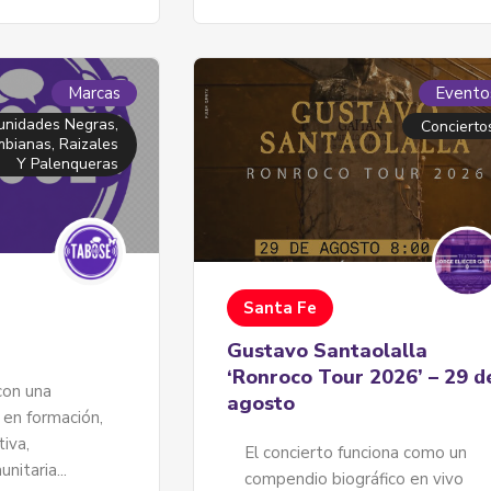
Marcas
Evento
nidades Negras,
Concierto
bianas, Raizales
Y Palenqueras
Santa Fe
Gustavo Santaolalla
‘Ronroco Tour 2026’ – 29 d
on una
agosto
 en formación,
tiva,
El concierto funciona como un
nitaria...
compendio biográfico en vivo