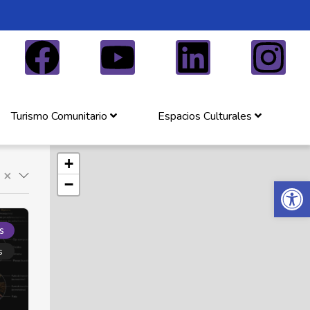
Turismo Comunitario
Espacios Culturales
+
×
Abrir 
−
s
s