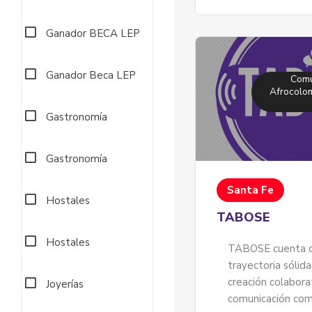
Ganador BECA LEP
Ganador Beca LEP
Comu
Afrocolom
Gastronomía
Gastronomía
Santa Fe
Hostales
TABOSE
Hostales
TABOSE cuenta c
trayectoria sólida
creación colabora
Joyerías
comunicación comu