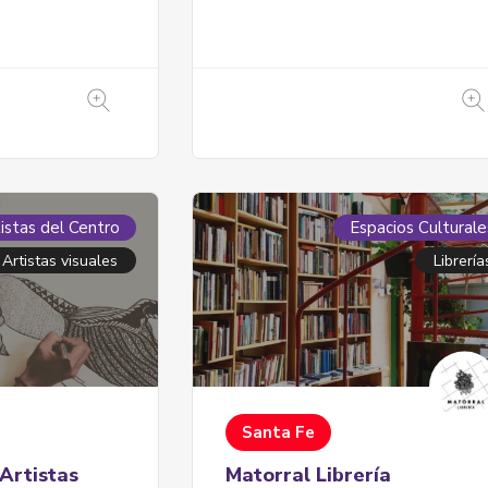
nqueras
istas del Centro
Espacios Culturale
Artistas visuales
Librería
eras - servicios
Santa Fe
Artistas
Matorral Librería