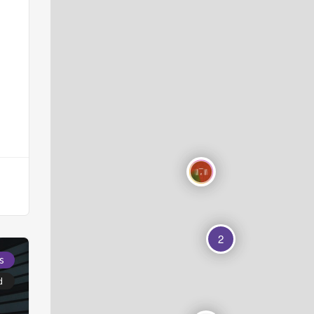
2
s
d