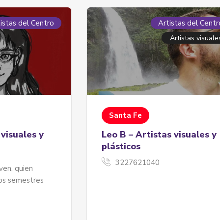
istas del Centro
Artistas del Centr
Artistas visuale
Santa Fe
 visuales y
Leo B – Artistas visuales y
plásticos
3227621040
ven, quien
mos semestres