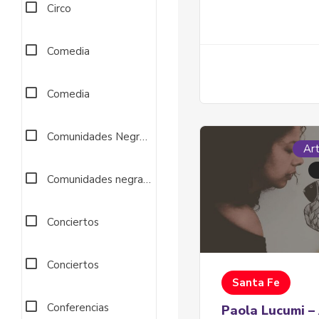
Circo
Comedia
Comedia
Comunidades Negras, Afrocolombianas, Raizales Y Pale
Art
Comunidades negras, afrocolombianas, raizales y palenqu
Conciertos
Conciertos
Santa Fe
Conferencias
Paola Lucumi – 