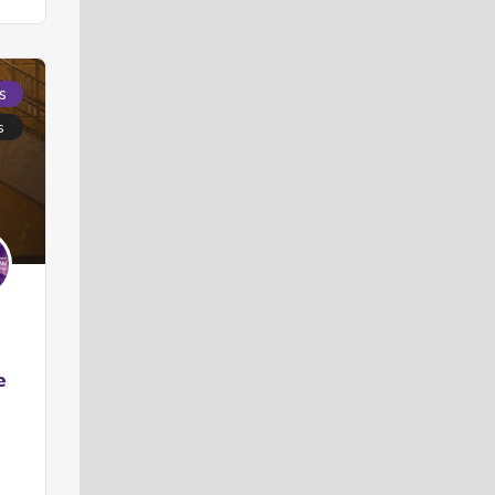
s
s
e