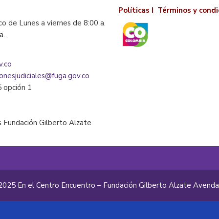
Políticas I
Términos y condi
co de Lunes a viernes de 8:00 a.
la.
v.co
ionesjudiciales@fuga.gov.co
5 opción 1
 Fundación Gilberto Alzate
2025 En el Centro Encuentro – Fundación Gilberto Alzate Avend