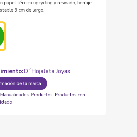
n papel técnica upcycling y resinado, herraje
ustable 3 cm de largo.
imiento:
D´Hojalata Joyas
rmación de la marca
:
Manualidades
,
Productos
,
Productos con
iclado