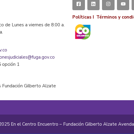
Políticas I
Términos y condi
co de Lunes a viernes de 8:00 a.
la.
v.co
ionesjudiciales@fuga.gov.co
5 opción 1
 Fundación Gilberto Alzate
2025 En el Centro Encuentro – Fundación Gilberto Alzate Avend