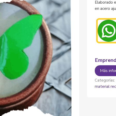
Elaborado e
en acero aj
Emprend
Más info
Categorías
material rec