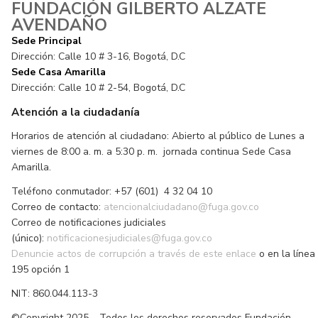
FUNDACIÓN GILBERTO ALZATE
AVENDAÑO
Sede Principal
Dirección: Calle 10 # 3-16, Bogotá, D.C
Sede Casa Amarilla
Dirección: Calle 10 # 2-54, Bogotá, D.C
Atención a la ciudadanía
Horarios de atención al ciudadano: Abierto al público de Lunes a
viernes de 8:00 a. m. a 5:30 p. m. jornada continua Sede Casa
Amarilla.
Teléfono conmutador: +57 (601) 4 32 04 10
Correo de contacto:
atencionalciudadano@fuga.gov.co
Correo de notificaciones judiciales
(único):
notificacionesjudiciales@fuga.gov.co
Denuncie actos de corrupción a través de este enlace
o en la línea
195 opción 1
NIT: 860.044.113-3
©Copyright 2025 – Todos los derechos reservados Fundación